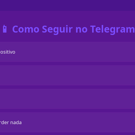
📱 Como Seguir no Telegram
ositivo
erder nada