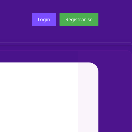
Login
Registrar-se