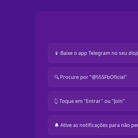
📱 Baixe o app Telegram no seu disp
🔍 Procure por "@555FbOficial"
👆 Toque em "Entrar" ou "Join"
🔔 Ative as notificações para não p