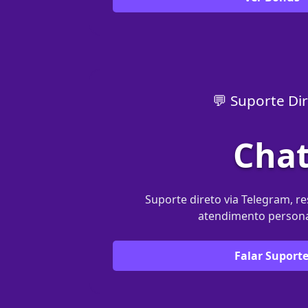
💬 Suporte Di
Cha
Suporte direto via Telegram, r
atendimento persona
Falar Suport