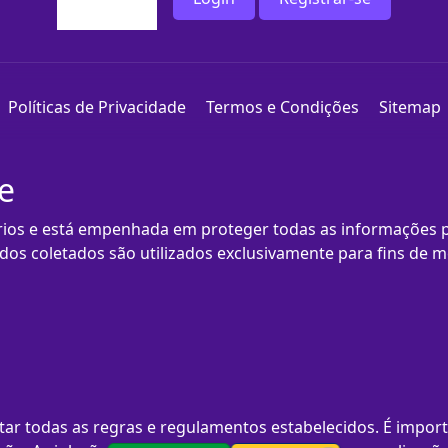
Políticas de Privacidade
Termos e Condições
Sitemap
de
ários e está empenhada em proteger todas as informações 
os coletados são utilizados exclusivamente para fins de m
r todas as regras e regulamentos estabelecidos. É import