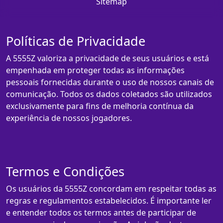
Sitemap
Políticas de Privacidade
A 5555Z valoriza a privacidade de seus usuários e está
empenhada em proteger todas as informações
pessoais fornecidas durante o uso de nossos canais de
comunicação. Todos os dados coletados são utilizados
exclusivamente para fins de melhoria contínua da
experiência de nossos jogadores.
Termos e Condições
Os usuários da 5555Z concordam em respeitar todas as
regras e regulamentos estabelecidos. É importante ler
e entender todos os termos antes de participar de