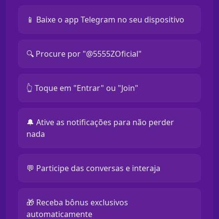
📱 Baixe o app Telegram no seu dispositivo
🔍 Procure por "@5555ZOficial"
👆 Toque em "Entrar" ou "Join"
🔔 Ative as notificações para não perder
nada
💬 Participe das conversas e interaja
🎁 Receba bônus exclusivos
automaticamente