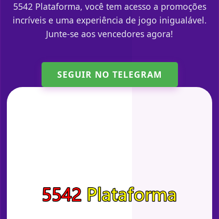
5542 Plataforma, você tem acesso a promoções
incríveis e uma experiência de jogo inigualável.
Junte-se aos vencedores agora!
SEGUIR NO TELEGRAM