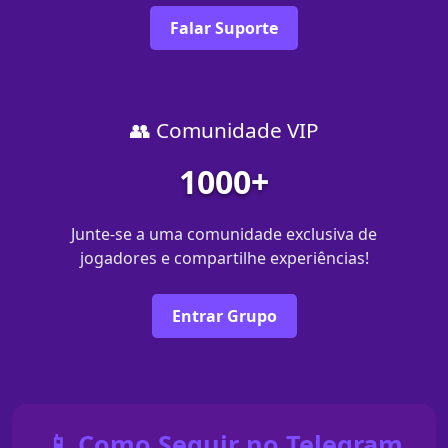
Falar Suporte
👥 Comunidade VIP
1000+
Junte-se a uma comunidade exclusiva de
jogadores e compartilhe experiências!
Entrar Grupo
📱 Como Seguir no Telegram