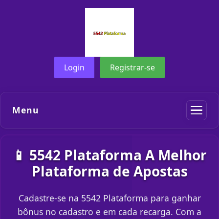
Login
Registrar-se
Menu
📱 5542 Plataforma A Melhor
Plataforma de Apostas
Cadastre-se na 5542 Plataforma para ganhar
bônus no cadastro e em cada recarga. Com a