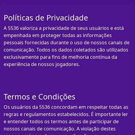
Políticas de Privacidade
A 5536 valoriza a privacidade de seus usuários e está
empenhada em proteger todas as informações
pessoais fornecidas durante o uso de nossos canais de
comunicação. Todos os dados coletados são utilizados
exclusivamente para fins de melhoria contínua da
experiência de nossos jogadores.
Termos e Condições
Os usuários da 5536 concordam em respeitar todas as
regras e regulamentos estabelecidos. É importante ler
e entender todos os termos antes de participar de
nossos canais de comunicação. A violação destes