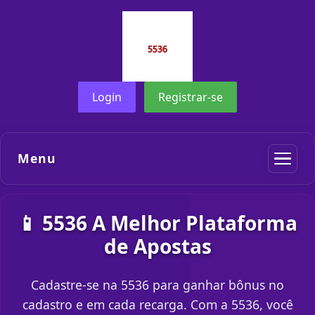
Login
Registrar-se
Menu
📱 5536 A Melhor Plataforma
de Apostas
Cadastre-se na 5536 para ganhar bônus no
cadastro e em cada recarga. Com a 5536, você