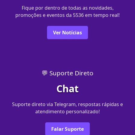
Fique por dentro de todas as novidades,
promoções e eventos da 5536 em tempo real!
Ver Notícias
💬 Suporte Direto
Chat
Suporte direto via Telegram, respostas rápidas e
atendimento personalizado!
Falar Suporte