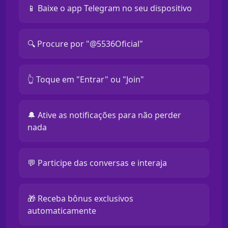
📱 Baixe o app Telegram no seu dispositivo
🔍 Procure por "@5536Oficial"
👆 Toque em "Entrar" ou "Join"
🔔 Ative as notificações para não perder
nada
💬 Participe das conversas e interaja
🎁 Receba bônus exclusivos
automaticamente