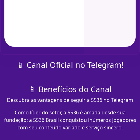
📱 Canal Oficial no Telegram!
📱 Benefícios do Canal
Descubra as vantagens de seguir a 5536 no Telegram
Como líder do setor, a 5536 é amada desde sua
fundação; a 5536 Brasil conquistou inúmeros jogadores
com seu conteúdo variado e serviço sincero.