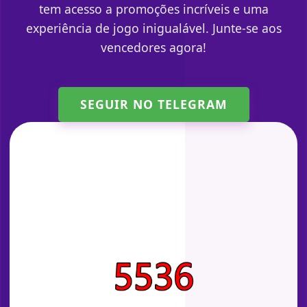
tem acesso a promoções incríveis e uma
experiência de jogo inigualável. Junte-se aos
vencedores agora!
SEGUIR NO TELEGRAM