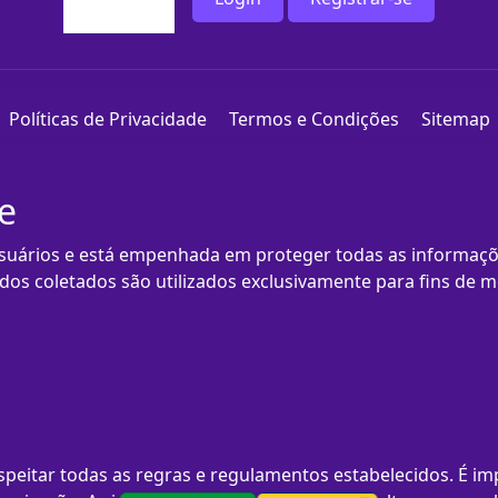
Políticas de Privacidade
Termos e Condições
Sitemap
de
usuários e está empenhada em proteger todas as informaçõ
os coletados são utilizados exclusivamente para fins de m
eitar todas as regras e regulamentos estabelecidos. É imp