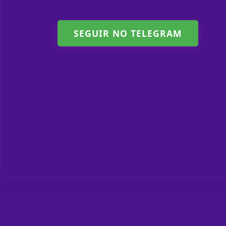
SEGUIR NO TELEGRAM