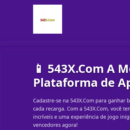
📱 543X.Com A M
Plataforma de A
Cadastre-se na 543X.Com para ganhar 
cada recarga. Com a 543X.Com, você t
incríveis e uma experiência de jogo inig
vencedores agora!