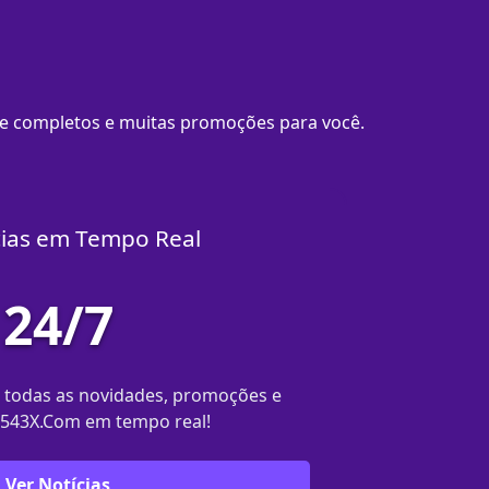
 e completos e muitas promoções para você.
cias em Tempo Real
24/7
e todas as novidades, promoções e
 543X.Com em tempo real!
Ver Notícias