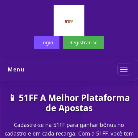
Login
Registrar-se
Menu
📱 51FF A Melhor Plataforma
de Apostas
Cadastre-se na 51FF para ganhar bônus no
cadastro e em cada recarga. Com a 51FF, você tem