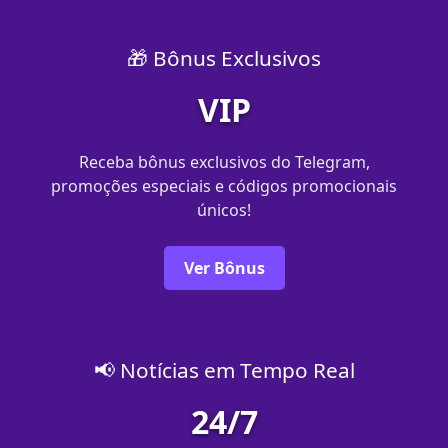
🎁 Bônus Exclusivos
VIP
Receba bônus exclusivos do Telegram,
promoções especiais e códigos promocionais
únicos!
Ver Bônus
📢 Notícias em Tempo Real
24/7