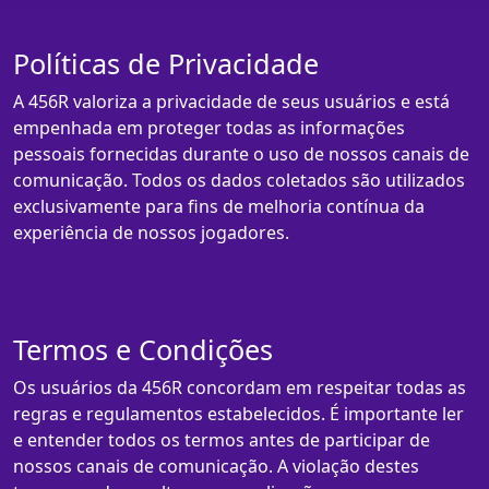
Políticas de Privacidade
A 456R valoriza a privacidade de seus usuários e está
empenhada em proteger todas as informações
pessoais fornecidas durante o uso de nossos canais de
comunicação. Todos os dados coletados são utilizados
exclusivamente para fins de melhoria contínua da
experiência de nossos jogadores.
Termos e Condições
Os usuários da 456R concordam em respeitar todas as
regras e regulamentos estabelecidos. É importante ler
e entender todos os termos antes de participar de
nossos canais de comunicação. A violação destes