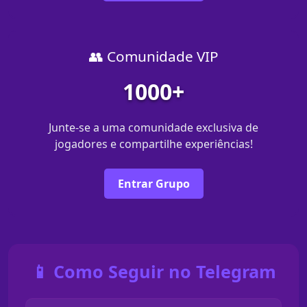
👥 Comunidade VIP
1000+
Junte-se a uma comunidade exclusiva de
jogadores e compartilhe experiências!
Entrar Grupo
📱 Como Seguir no Telegram