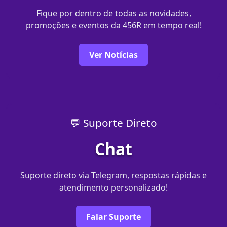
Fique por dentro de todas as novidades,
promoções e eventos da 456R em tempo real!
Ver Notícias
💬 Suporte Direto
Chat
Suporte direto via Telegram, respostas rápidas e
atendimento personalizado!
Falar Suporte