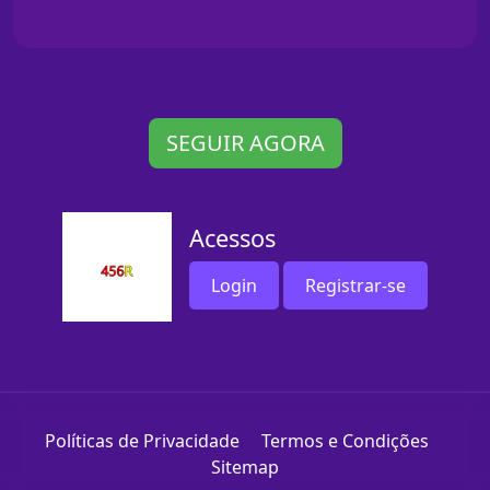
SEGUIR AGORA
Acessos
Login
Registrar-se
Políticas de Privacidade
Termos e Condições
Sitemap