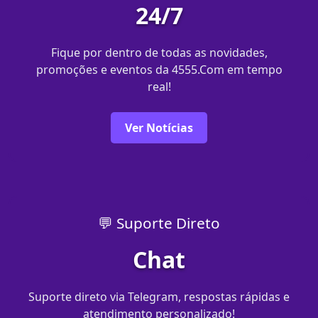
24/7
Fique por dentro de todas as novidades,
promoções e eventos da 4555.Com em tempo
real!
Ver Notícias
💬 Suporte Direto
Chat
Suporte direto via Telegram, respostas rápidas e
atendimento personalizado!