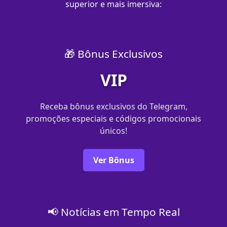
superior e mais imersiva:
🎁 Bônus Exclusivos
VIP
Receba bônus exclusivos do Telegram,
promoções especiais e códigos promocionais
únicos!
Ver Bônus
📢 Notícias em Tempo Real