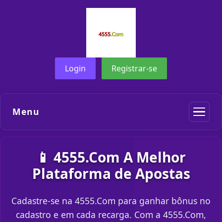
Login
Registrar-se
Menu
📱 4555.Com A Melhor
Plataforma de Apostas
Cadastre-se na 4555.Com para ganhar bônus no
cadastro e em cada recarga. Com a 4555.Com,