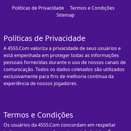
Políticas de Privacidade
Termos e Condições
Sitemap
Políticas de Privacidade
A 4555.Com valoriza a privacidade de seus usuários e
está empenhada em proteger todas as informações
pessoais fornecidas durante o uso de nossos canais de
comunicação. Todos os dados coletados são utilizados
exclusivamente para fins de melhoria contínua da
experiência de nossos jogadores.
Termos e Condições
Os usuários da 4555.Com concordam em respeitar