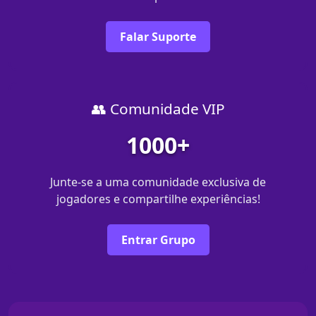
Falar Suporte
👥 Comunidade VIP
1000+
Junte-se a uma comunidade exclusiva de
jogadores e compartilhe experiências!
Entrar Grupo