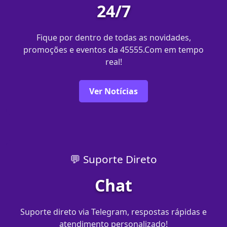
24/7
Fique por dentro de todas as novidades,
promoções e eventos da 45555.Com em tempo
real!
Ver Notícias
💬 Suporte Direto
Chat
Suporte direto via Telegram, respostas rápidas e
atendimento personalizado!