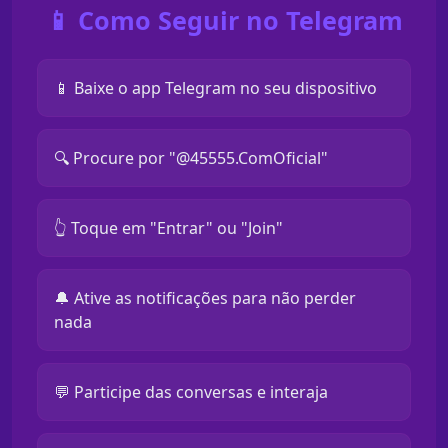
📱 Como Seguir no Telegram
📱 Baixe o app Telegram no seu dispositivo
🔍 Procure por "@45555.ComOficial"
👆 Toque em "Entrar" ou "Join"
🔔 Ative as notificações para não perder
nada
💬 Participe das conversas e interaja