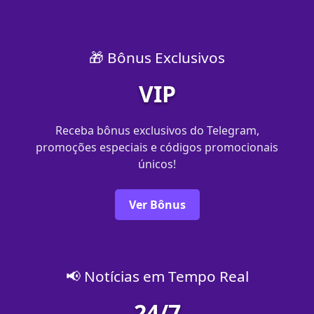
🎁 Bônus Exclusivos
VIP
Receba bônus exclusivos do Telegram,
promoções especiais e códigos promocionais
únicos!
Ver Bônus
📢 Notícias em Tempo Real
24/7