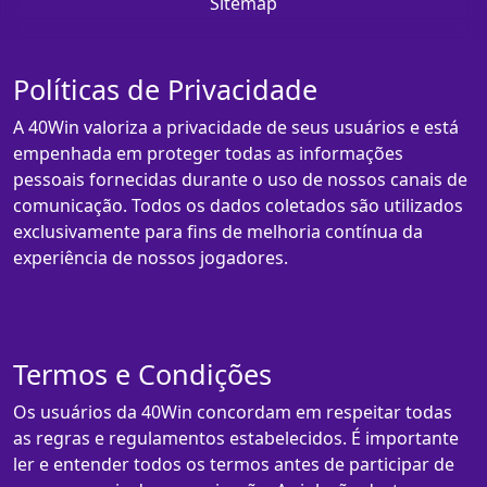
Sitemap
Políticas de Privacidade
A 40Win valoriza a privacidade de seus usuários e está
empenhada em proteger todas as informações
pessoais fornecidas durante o uso de nossos canais de
comunicação. Todos os dados coletados são utilizados
exclusivamente para fins de melhoria contínua da
experiência de nossos jogadores.
Termos e Condições
Os usuários da 40Win concordam em respeitar todas
as regras e regulamentos estabelecidos. É importante
ler e entender todos os termos antes de participar de