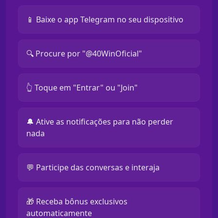
📱 Baixe o app Telegram no seu dispositivo
🔍 Procure por "@40WinOficial"
👆 Toque em "Entrar" ou "Join"
🔔 Ative as notificações para não perder
nada
💬 Participe das conversas e interaja
🎁 Receba bônus exclusivos
automaticamente