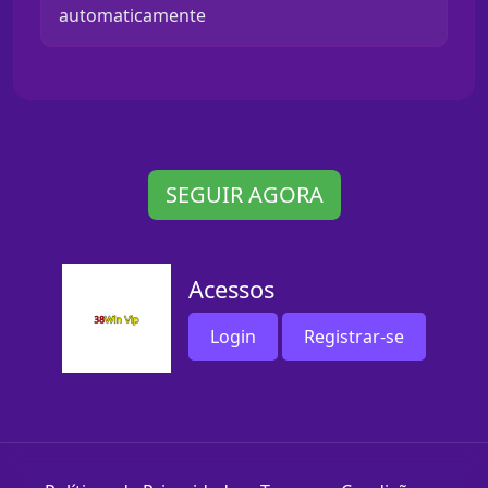
automaticamente
SEGUIR AGORA
Acessos
Login
Registrar-se