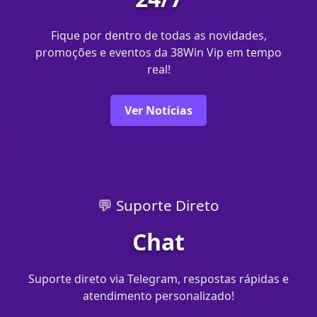
Fique por dentro de todas as novidades,
promoções e eventos da 38Win Vip em tempo
real!
Ver Notícias
💬 Suporte Direto
Chat
Suporte direto via Telegram, respostas rápidas e
atendimento personalizado!