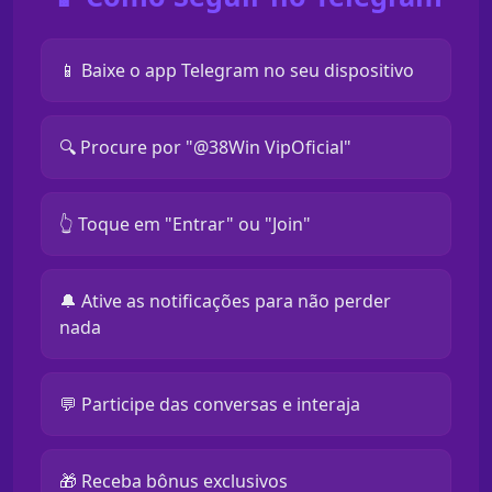
📱 Baixe o app Telegram no seu dispositivo
🔍 Procure por "@38Win VipOficial"
👆 Toque em "Entrar" ou "Join"
🔔 Ative as notificações para não perder
nada
💬 Participe das conversas e interaja
🎁 Receba bônus exclusivos