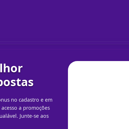
lhor
postas
ônus no cadastro e em
m acesso a promoções
ualável. Junte-se aos