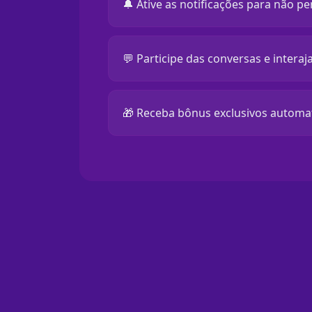
🔔 Ative as notificações para não p
💬 Participe das conversas e interaj
🎁 Receba bônus exclusivos autom