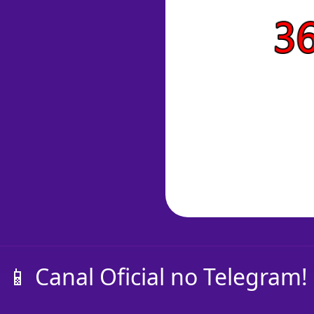
📱 Canal Oficial no Telegram!