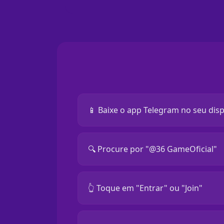
📱 Baixe o app Telegram no seu disp
🔍 Procure por "@36 GameOficial"
👆 Toque em "Entrar" ou "Join"