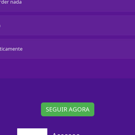
erder nada
a
aticamente
SEGUIR AGORA