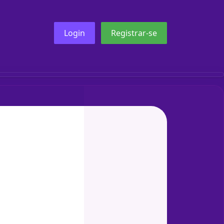
Login
Registrar-se