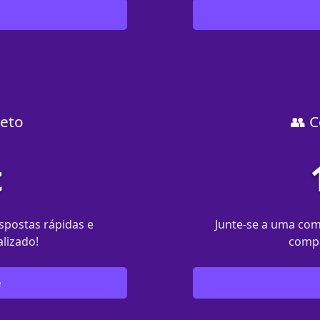
reto
👥 
t
espostas rápidas e
Junte-se a uma com
lizado!
compa
e