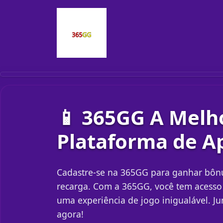
📱 365GG A Melh
Plataforma de A
Cadastre-se na 365GG para ganhar bôn
recarga. Com a 365GG, você tem acesso 
uma experiência de jogo inigualável. J
agora!