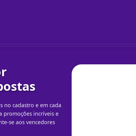
or
postas
s no cadastro e em cada
a promoções incríveis e
unte-se aos vencedores