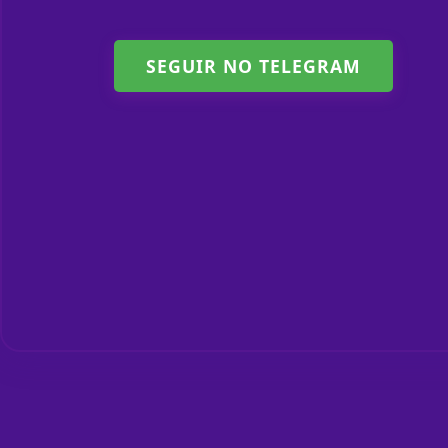
SEGUIR NO TELEGRAM