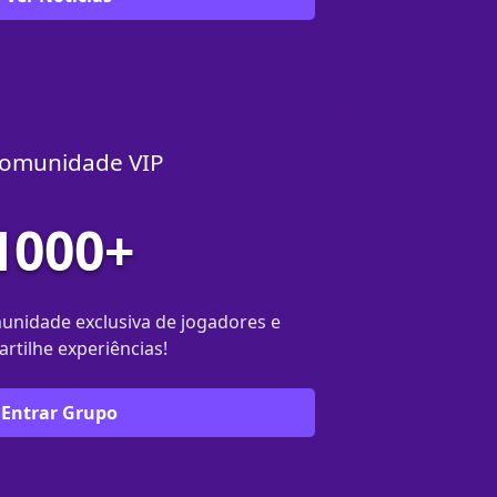
Comunidade VIP
1000+
unidade exclusiva de jogadores e
rtilhe experiências!
Entrar Grupo