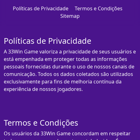
Políticas de Privacidade
Termos e Condições
Sitemap
Políticas de Privacidade
A 33Win Game valoriza a privacidade de seus usuários e
está empenhada em proteger todas as informações
pessoais fornecidas durante o uso de nossos canais de
comunicação. Todos os dados coletados são utilizados
exclusivamente para fins de melhoria contínua da
experiência de nossos jogadores.
Termos e Condições
Os usuários da 33Win Game concordam em respeitar