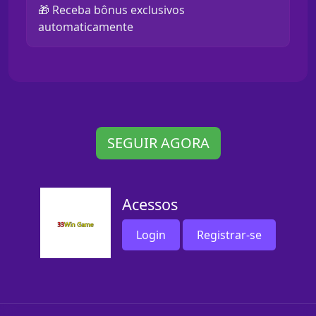
🎁 Receba bônus exclusivos
automaticamente
SEGUIR AGORA
Acessos
Login
Registrar-se