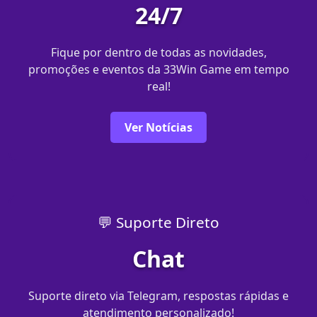
24/7
Fique por dentro de todas as novidades,
promoções e eventos da 33Win Game em tempo
real!
Ver Notícias
💬 Suporte Direto
Chat
Suporte direto via Telegram, respostas rápidas e
atendimento personalizado!