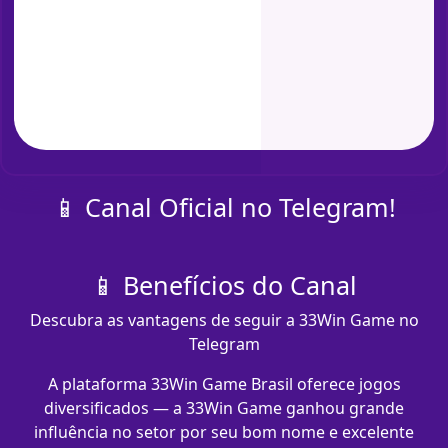
📱 Canal Oficial no Telegram!
📱 Benefícios do Canal
Descubra as vantagens de seguir a 33Win Game no
Telegram
A plataforma 33Win Game Brasil oferece jogos
diversificados — a 33Win Game ganhou grande
influência no setor por seu bom nome e excelente