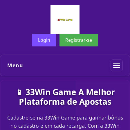
Login
Registrar-se
Menu
📱 33Win Game A Melhor
Plataforma de Apostas
Cadastre-se na 33Win Game para ganhar bônus
no cadastro e em cada recarga. Com a 33Win