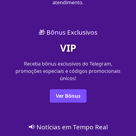
atendimento.
🎁 Bônus Exclusivos
VIP
Receba bônus exclusivos do Telegram,
promoções especiais e códigos promocionais
únicos!
Ver Bônus
📢 Notícias em Tempo Real