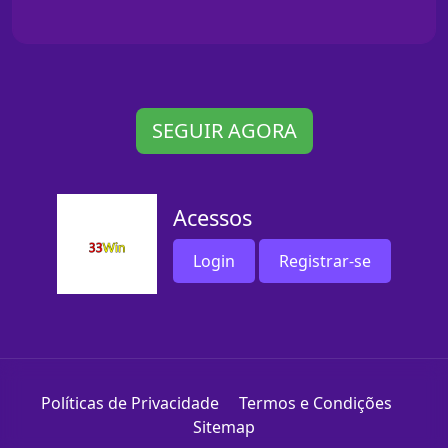
SEGUIR AGORA
Acessos
Login
Registrar-se
Políticas de Privacidade
Termos e Condições
Sitemap