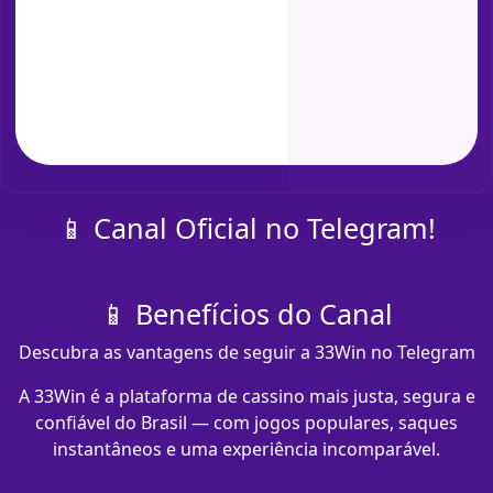
📱 Canal Oficial no Telegram!
📱 Benefícios do Canal
Descubra as vantagens de seguir a 33Win no Telegram
A 33Win é a plataforma de cassino mais justa, segura e
confiável do Brasil — com jogos populares, saques
instantâneos e uma experiência incomparável.