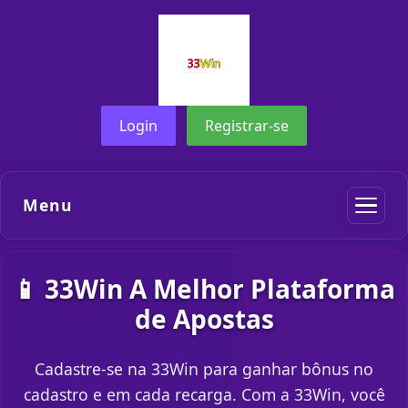
Login
Registrar-se
Menu
📱 33Win A Melhor Plataforma
de Apostas
Cadastre-se na 33Win para ganhar bônus no
cadastro e em cada recarga. Com a 33Win, você