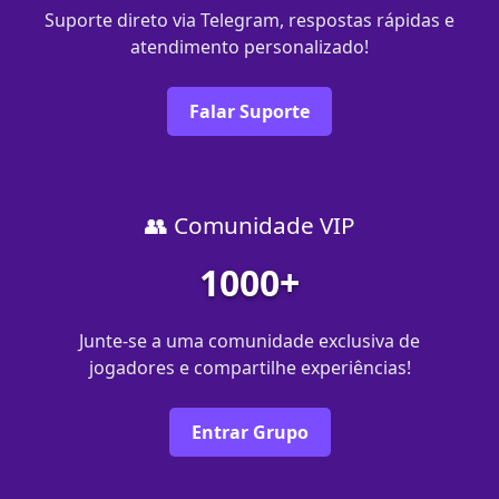
Suporte direto via Telegram, respostas rápidas e
atendimento personalizado!
Falar Suporte
👥 Comunidade VIP
1000+
Junte-se a uma comunidade exclusiva de
jogadores e compartilhe experiências!
Entrar Grupo