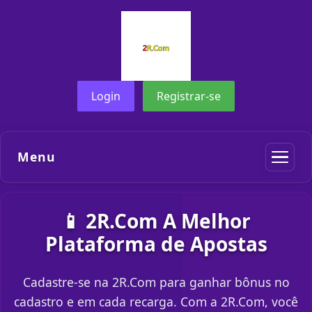
Login
Registrar-se
Menu
📱 2R.Com A Melhor
Plataforma de Apostas
Cadastre-se na 2R.Com para ganhar bônus no
cadastro e em cada recarga. Com a 2R.Com, você