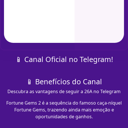
📱 Canal Oficial no Telegram!
📱 Benefícios do Canal
Descubra as vantagens de seguir a 26A no Telegram
Fortune Gems 2 é a sequência do famoso caça-níquel
Fortune Gems, trazendo ainda mais emoção e
oportunidades de ganhos.