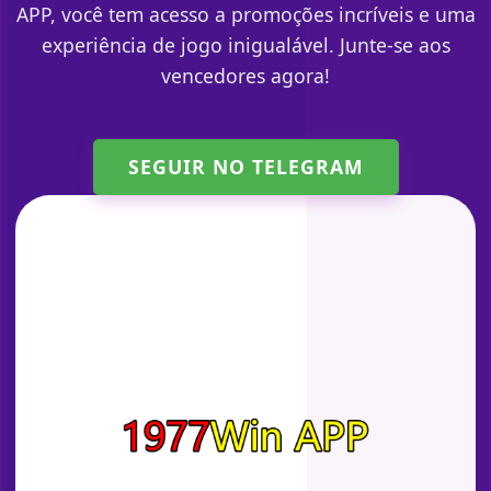
APP, você tem acesso a promoções incríveis e uma
experiência de jogo inigualável. Junte-se aos
vencedores agora!
SEGUIR NO TELEGRAM