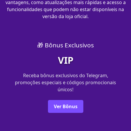
vantagens, como atualizações mais rápidas e acesso a
funcionalidades que podem não estar disponíveis na
versão da loja oficial.
🎁 Bônus Exclusivos
VIP
Receba bônus exclusivos do Telegram,
promoções especiais e códigos promocionais
únicos!
Ver Bônus