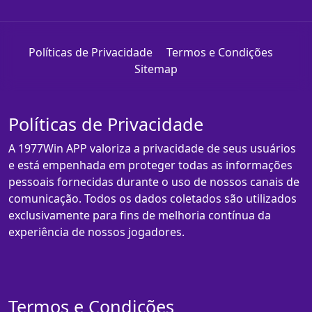
Políticas de Privacidade
Termos e Condições
Sitemap
Políticas de Privacidade
A 1977Win APP valoriza a privacidade de seus usuários
e está empenhada em proteger todas as informações
pessoais fornecidas durante o uso de nossos canais de
comunicação. Todos os dados coletados são utilizados
exclusivamente para fins de melhoria contínua da
experiência de nossos jogadores.
Termos e Condições