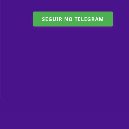
SEGUIR NO TELEGRAM