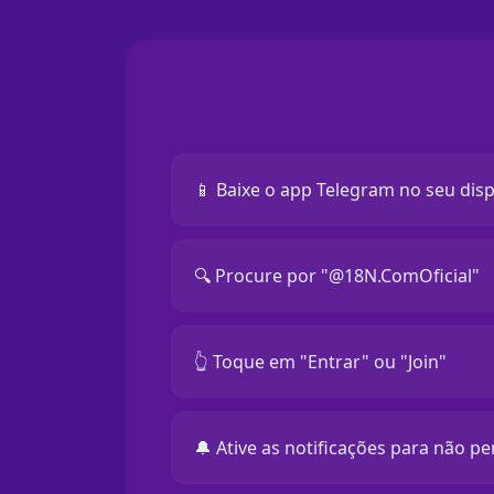
📱 Baixe o app Telegram no seu disp
🔍 Procure por "@18N.ComOficial"
👆 Toque em "Entrar" ou "Join"
🔔 Ative as notificações para não p