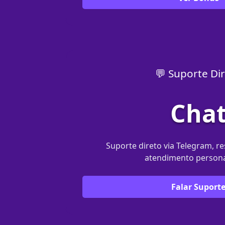
💬 Suporte Di
Cha
Suporte direto via Telegram, r
atendimento persona
Falar Suport