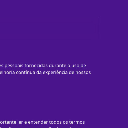
s pessoais fornecidas durante o uso de
elhoria contínua da experiência de nossos
ortante ler e entender todos os termos