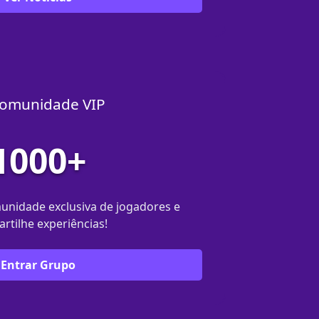
Comunidade VIP
1000+
unidade exclusiva de jogadores e
rtilhe experiências!
Entrar Grupo