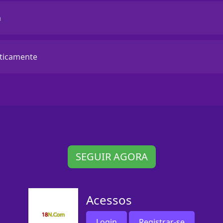
a
aticamente
SEGUIR AGORA
Acessos
Login
Registrar-se