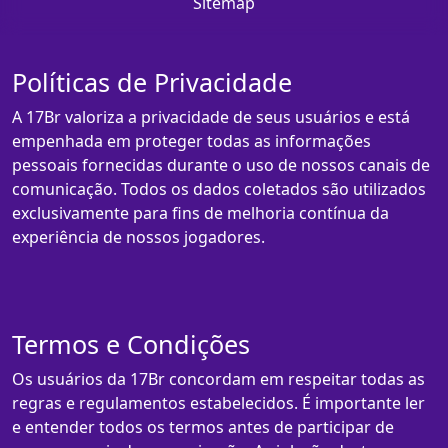
Sitemap
Políticas de Privacidade
A 17Br valoriza a privacidade de seus usuários e está
empenhada em proteger todas as informações
pessoais fornecidas durante o uso de nossos canais de
comunicação. Todos os dados coletados são utilizados
exclusivamente para fins de melhoria contínua da
experiência de nossos jogadores.
Termos e Condições
Os usuários da 17Br concordam em respeitar todas as
regras e regulamentos estabelecidos. É importante ler
e entender todos os termos antes de participar de