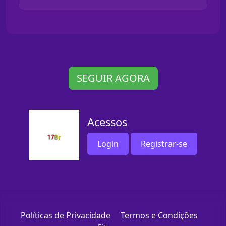
SEGUIR AGORA
Acessos
Login
Registrar-se
Políticas de Privacidade
Termos e Condições