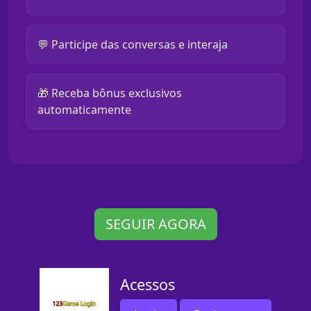
💬 Participe das conversas e interaja
🎁 Receba bônus exclusivos
automaticamente
SEGUIR AGORA
Acessos