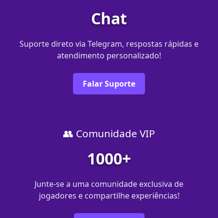
Chat
Suporte direto via Telegram, respostas rápidas e
atendimento personalizado!
Falar Suporte
👥 Comunidade VIP
1000+
Junte-se a uma comunidade exclusiva de
jogadores e compartilhe experiências!