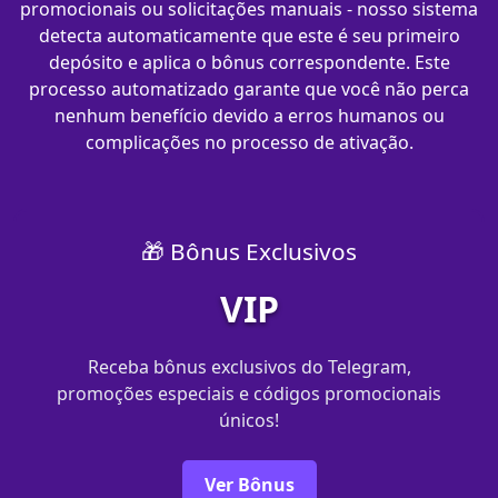
promocionais ou solicitações manuais - nosso sistema
detecta automaticamente que este é seu primeiro
depósito e aplica o bônus correspondente. Este
processo automatizado garante que você não perca
nenhum benefício devido a erros humanos ou
complicações no processo de ativação.
🎁 Bônus Exclusivos
VIP
Receba bônus exclusivos do Telegram,
promoções especiais e códigos promocionais
únicos!
Ver Bônus