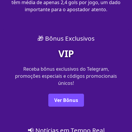
têm média de apenas 2,4 gols por jogo, um dado
importante para o apostador atento.
🎁 Bônus Exclusivos
VIP
Receba bônus exclusivos do Telegram,
promoções especiais e códigos promocionais
únicos!
Ver Bônus
📢 Notícias em Tempo Real