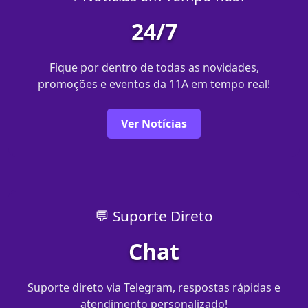
24/7
Fique por dentro de todas as novidades,
promoções e eventos da 11A em tempo real!
Ver Notícias
💬 Suporte Direto
Chat
Suporte direto via Telegram, respostas rápidas e
atendimento personalizado!