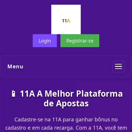
Login
Registrar-se
Menu
📱 11A A Melhor Plataforma
de Apostas
Cadastre-se na 11A para ganhar bônus no
cadastro e em cada recarga. Com a 11A, você tem