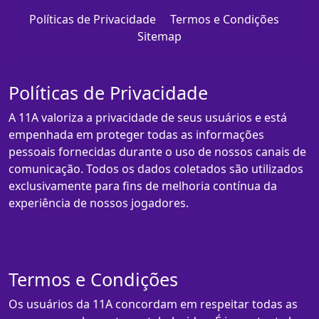
Políticas de Privacidade
Termos e Condições
Sitemap
Políticas de Privacidade
A 11A valoriza a privacidade de seus usuários e está
empenhada em proteger todas as informações
pessoais fornecidas durante o uso de nossos canais de
comunicação. Todos os dados coletados são utilizados
exclusivamente para fins de melhoria contínua da
experiência de nossos jogadores.
Termos e Condições
Os usuários da 11A concordam em respeitar todas as