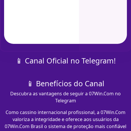
📱 Canal Oficial no Telegram!
📱 Benefícios do Canal
Descubra as vantagens de seguir a 07Win.Com no
Telegram
Como cassino internacional profissional, a 07Win.Com
valoriza a integridade e oferece aos usuários da
07Win.Com Brasil o sistema de proteção mais confiável