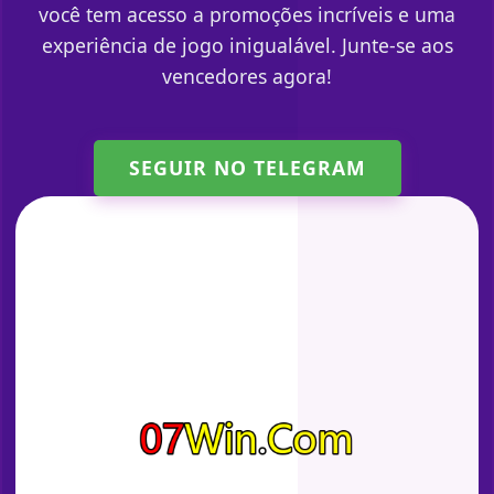
você tem acesso a promoções incríveis e uma
experiência de jogo inigualável. Junte-se aos
vencedores agora!
SEGUIR NO TELEGRAM