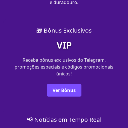
e duradouro.
🎁 Bônus Exclusivos
VIP
Receba bônus exclusivos do Telegram,
promoções especiais e códigos promocionais
únicos!
Ver Bônus
📢 Notícias em Tempo Real