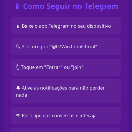
📱 Como Seguir no Telegram
📱 Baixe o app Telegram no seu dispositivo
🔍 Procure por "@07Win.ComOficial"
👆 Toque em "Entrar" ou "Join"
🔔 Ative as notificações para não perder
nada
💬 Participe das conversas e interaja