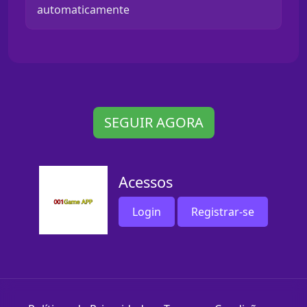
automaticamente
SEGUIR AGORA
Acessos
Login
Registrar-se