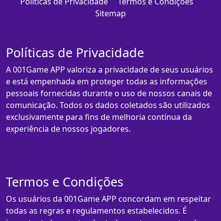
Políticas de Privacidade
Termos e Condições
Sitemap
Políticas de Privacidade
A 001Game APP valoriza a privacidade de seus usuários
e está empenhada em proteger todas as informações
pessoais fornecidas durante o uso de nossos canais de
comunicação. Todos os dados coletados são utilizados
exclusivamente para fins de melhoria contínua da
experiência de nossos jogadores.
Termos e Condições
Os usuários da 001Game APP concordam em respeitar
todas as regras e regulamentos estabelecidos. É