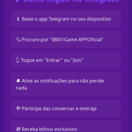
📱 Baixe o app Telegram no seu dispositivo
🔍 Procure por "@001Game APPOficial"
👆 Toque em "Entrar" ou "Join"
🔔 Ative as notificações para não perder
nada
💬 Participe das conversas e interaja
🎁 Receba bônus exclusivos