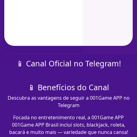
📱 Canal Oficial no Telegram!
📱 Benefícios do Canal
Descubra as vantagens de seguir a 001Game APP no
Telegram
Focada no entretenimento real, a 001Game APP
001Game APP Brasil inclui slots, blackjack, roleta,
bacará e muito mais — variedade que nunca cansa!