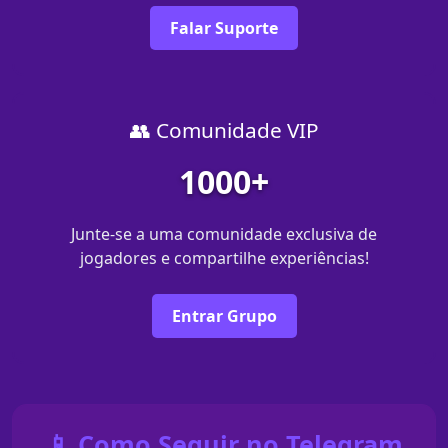
Falar Suporte
👥 Comunidade VIP
1000+
Junte-se a uma comunidade exclusiva de
jogadores e compartilhe experiências!
Entrar Grupo
📱 Como Seguir no Telegram