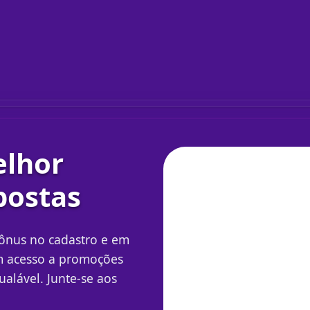
elhor
postas
ônus no cadastro e em
m acesso a promoções
ualável. Junte-se aos