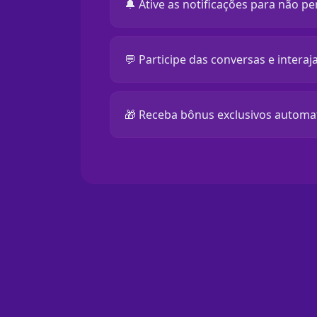
🔔 Ative as notificações para não p
💬 Participe das conversas e interaj
🎁 Receba bônus exclusivos autom