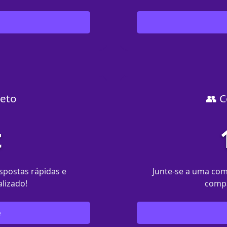
reto
👥 
t
espostas rápidas e
Junte-se a uma com
lizado!
compa
e