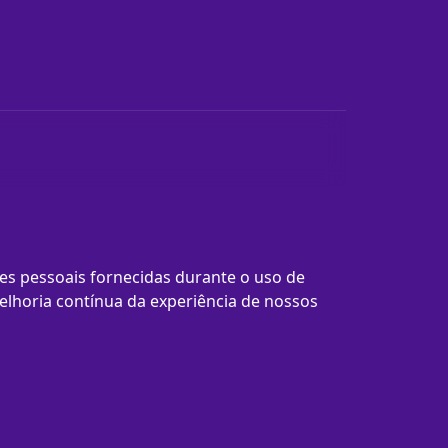
es pessoais fornecidas durante o uso de
elhoria contínua da experiência de nossos