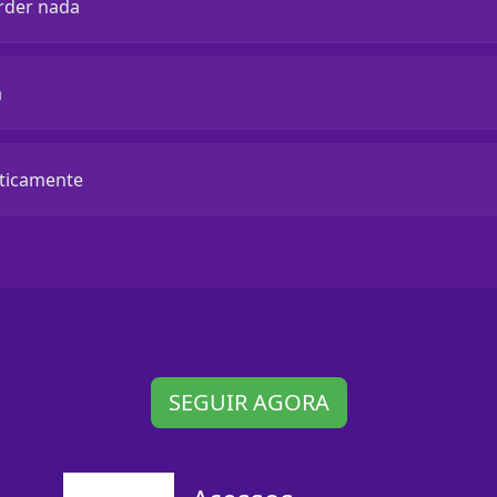
erder nada
a
aticamente
SEGUIR AGORA