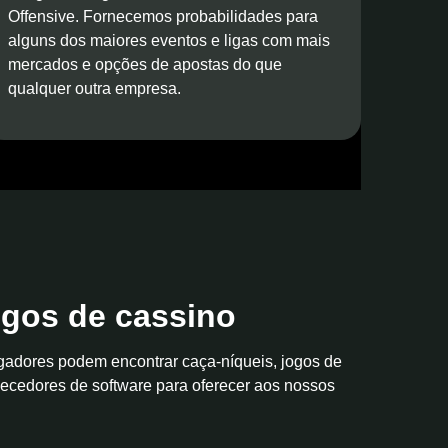
Offensive. Fornecemos probabilidades para
alguns dos maiores eventos e ligas com mais
mercados e opções de apostas do que
qualquer outra empresa.
ogos de cassino
gadores podem encontrar caça-níqueis, jogos de
necedores de software para oferecer aos nossos