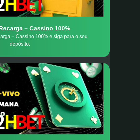
Recarga – Cassino 100%
arga – Cassino 100% e siga para o seu
depósito.