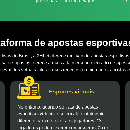
passe para a próxima etapa!
s
taforma de apostas esportiva
vas do Brasil, a 2Hbet oferece um livro de apostas esportivas
sa de apostas oferece a mais alta oferta no mercado de aposta
 esportes virtuais, até as mais recentes no mercado - apostas e
Esportes virtuais
No entanto, quando se trata de apostas
esportivas virtuais, ela tem algo totalmente
diferente para oferecer aos jogadores. Os
jogadores podem experimentar a emoção de