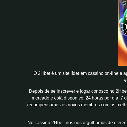
O 2Hbet é um site líder em cassino on-line e
e
Depois de se inscrever e jogar conosco no 2Hbe
mercado e está disponível 24 horas por dia, 7
recompensamos os novos membros com os melhores
No cassino 2Hbet, nós nos orgulhamos de oferece