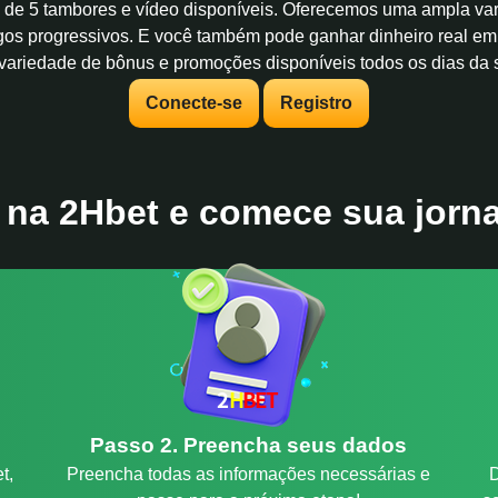
s de 5 tambores e vídeo disponíveis. Oferecemos uma ampla var
jogos progressivos. E você também pode ganhar dinheiro real 
variedade de bônus e promoções disponíveis todos os dias da
Conecte-se
Registro
 na 2Hbet e comece sua jorn
Passo 2. Preencha seus dados
t,
Preencha todas as informações necessárias e
D