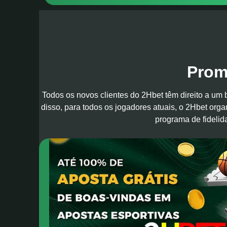
Prom
Todos os novos clientes do 2Hbet têm direito a um
disso, para todos os jogadores atuais, o 2Hbet o
programa de fidelid