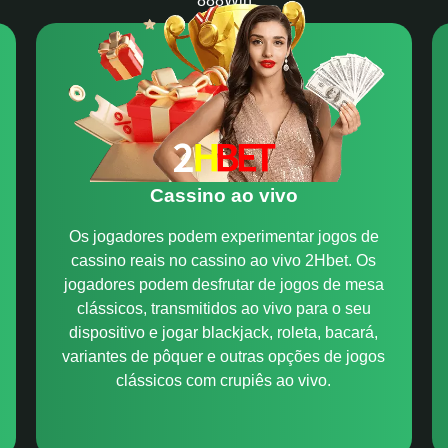
888Win
Cassino ao vivo
Os jogadores podem experimentar jogos de
cassino reais no cassino ao vivo 2Hbet. Os
jogadores podem desfrutar de jogos de mesa
clássicos, transmitidos ao vivo para o seu
dispositivo e jogar blackjack, roleta, bacará,
variantes de pôquer e outras opções de jogos
clássicos com crupiês ao vivo.