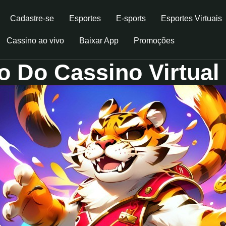
Cadastre-se
Esportes
E-sports
Esportes Virtuais
Cassino ao vivo
Baixar App
Promoções
 Do Cassino Virtual