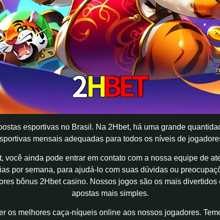
 apostas esportivas no Brasil. Na 2Hbet, há uma grande quantid
sportivas mensais adequadas para todos os níveis de jogadore
t, você ainda pode entrar em contato com a nossa equipe de at
 dias por semana, para ajudá-lo com suas dúvidas ou preocupaçõ
 bônus 2Hbet casino. Nossos jogos são os mais divertidos e
apostas mais simples.
r os melhores caça-níqueis online aos nossos jogadores. Temo