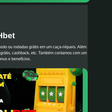
Hbet
sito ou rodadas grátis em um caça-níqueis. Além
s grátis, cashback, etc. Também contamos com um
nus e benefícios.